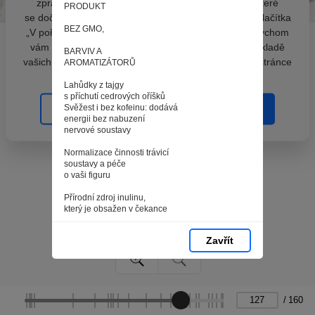
zpracováním souborů cookies - malých souborů, které
PRODUKT
se dočasně ukládají ve vašem prohlížeči. Stisknutím tlačítka
BEZ GMO,
„V pořádku“ souhlasíte s nastavením cookies tak, abychom
vám poskytovali smysluplné a užitečné služby na základě
BARVIV A
vašich údajů. Svůj souhlas můžete kdykoli změnit na stránce
AROMATIZÁTORŮ
zpracování osobních údajů.
Lahůdky z tajgy
s příchutí cedrových oříšků
Svěžest i bez kofeinu: dodává
Spravovat cookies
V pořádku
energii bez nabuzení
nervové soustavy
Normalizace činnosti trávicí
soustavy a péče
o vaši figuru
Přírodní zdroj inulinu,
který je obsažen v čekance
Podpora fyzické
Zavřít
a duševní činnosti
Posílení imunity díky
přírodním složkám
Blahodárný vliv na ženský
/
160
i mužský organismus