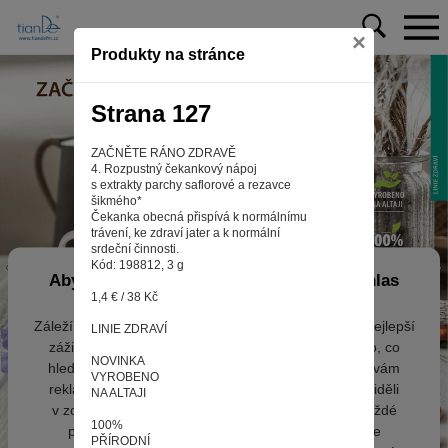
×
Produkty na stránce
Strana 127
ZAČNĚTE RÁNO ZDRAVĚ
4. Rozpustný čekankový nápoj
s extrakty parchy saflorové a rezavce
šikmého*
Čekanka obecná přispívá k normálnímu
trávení, ke zdraví jater a k normální
srdeční činnosti.
Kód: 198812, 3 g
Aby web fungoval tak, jak ho znáte (souhlas
1,4 € / 38 Kč
s cookies)
Záleží nám na tom, aby pro vás nakupování bylo co nejlepší
LINIE ZDRAVÍ
zážitkem. Abyste na našich stránkách rychle našli to, co
NOVINKA
hledáte, ušetřili spoustu klikání a nezobrazovaly se vám
VYROBENO
reklamy na věci, které vás nezajímají. Abyste web viděli
NA ALTAJI
v zobrazení na které jste zvyklí a nemuseli se pokaždé
100%
přihlašovat. Proto od vás potřebujeme souhlas se
PŘÍRODNÍ