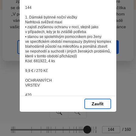
zpracováním souborů cookies - malých souborů, které
se dočasně ukládají ve vašem prohlížeči. Stisknutím tlačítka
144
„V pořádku“ souhlasíte s nastavením cookies tak, abychom
1. Dámské bylinné noční vložky
vám poskytovali smysluplné a užitečné služby na základě
Nefritová svěžest maxi
vašich údajů. Svůj souhlas můžete kdykoli změnit na stránce
• zajistí zvýšenou ochranu v noci, stejně jako
v případech, kdy je to zvláště potřeba
zpracování osobních údajů.
• stanou se spolehlivým pomocníkem pro ženy
ve specifickém období menopauzy (bylinný komplex
blahodárně působí na mikroflóru a pomáhá zbavit
Spravovat cookies
V pořádku
se nepohodlí a suchosti i jiných ženských problémů,
které v tomto období přicházejí)
Kód: 681922, 4 ks
9,9 € / 270 Kč
OCHRANNÝCH
VRSTEV
420
мм
Zavřít
EXTRÉMNÍ
DÉLKA
ZVÝŠENÁ
ABSORPČNÍ SCHOPNOST
/
160