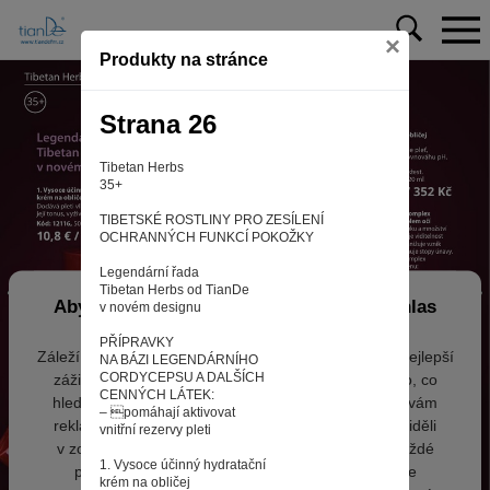
×
Produkty na stránce
Strana 26
Tibetan Herbs
35+
TIBETSKÉ ROSTLINY PRO ZESÍLENÍ
OCHRANNÝCH FUNKCÍ POKOŽKY
Legendární řada
Tibetan Herbs od TianDe
Aby web fungoval tak, jak ho znáte (souhlas
v novém designu
s cookies)
PŘÍPRAVKY
Záleží nám na tom, aby pro vás nakupování bylo co nejlepší
NA BÁZI LEGENDÁRNÍHO
CORDYCEPSU A DALŠÍCH
zážitkem. Abyste na našich stránkách rychle našli to, co
CENNÝCH LÁTEK:
hledáte, ušetřili spoustu klikání a nezobrazovaly se vám
– pomáhají aktivovat
reklamy na věci, které vás nezajímají. Abyste web viděli
vnitřní rezervy pleti
v zobrazení na které jste zvyklí a nemuseli se pokaždé
1. Vysoce účinný hydratační
přihlašovat. Proto od vás potřebujeme souhlas se
krém na obličej