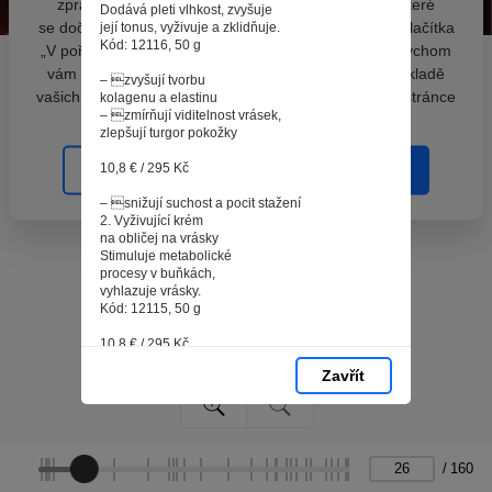
zpracováním souborů cookies - malých souborů, které
Dodává pleti vlhkost, zvyšuje
se dočasně ukládají ve vašem prohlížeči. Stisknutím tlačítka
její tonus, vyživuje a zklidňuje.
Kód: 12116, 50 g
„V pořádku“ souhlasíte s nastavením cookies tak, abychom
vám poskytovali smysluplné a užitečné služby na základě
– zvyšují tvorbu
vašich údajů. Svůj souhlas můžete kdykoli změnit na stránce
kolagenu a elastinu
– zmírňují viditelnost vrásek,
zpracování osobních údajů.
zlepšují turgor pokožky
10,8 € / 295 Kč
Spravovat cookies
V pořádku
– snižují suchost a pocit stažení
2. Vyživující krém
na obličej na vrásky
Stimuluje metabolické
procesy v buňkách,
vyhlazuje vrásky.
Kód: 12115, 50 g
10,8 € / 295 Kč
1
Zavřít
3
2
26
/
160