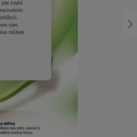
jste zvyklí
pracováním
hlížeči.
chom vám
hlas můžete