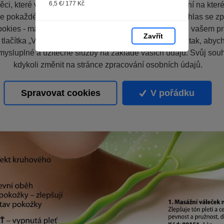
6,5 €/ 177 Kč
ci, které vás nezajímají. Abyste web viděli v zobrazení na které 
e pokaždé přihlašovat. Proto od vás potřebujeme souhlas se z
okies - malých souborů, které se dočasně ukládají ve vašem pro
Zavřít
 tlačítka „V pořádku“ souhlasíte s nastavením cookies tak, aby
mysluplné a užitečné služby na základě vašich údajů. Svůj sou
kdykoli změnit na stránce zpracování osobních údajů.
Spravovat cookies
V pořádku