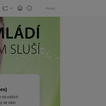
ies)
e na našich
aly se vám