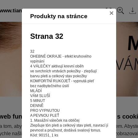
 www.tiandefm.cz: strana 32
Obsah
×
Produkty na stránce
Strana 32
32
OHEBNÉ OKRAJE - efekt kruhového
vypínání
4 VÁLEČKY aktivují krevní oběh
ve svrchních vrstvách pokožky - zlepšují
barvu pleti a celkový stav pokožky
KOMFORTNÍ RUKOJEŤ - vypnutá pleť
bez nadbytečného úsilí
MLÁDÍ
VÁM SLUŠÍ
5 MINUT
DENNĚ
PRO VYPNUTOU
web fungoval tak, jak ho znáte (souhlas s cook
A PEVNOU PLEŤ
1. Masážní váleček na obličej
Zlepšuje tón pleti a celkový stav pleti, navrací jí
a tom, aby pro vás nakupování bylo co nejlepší zážitkem. Abyst
pevnost a pružnost, dodává svalový tonus.
ychle našli to, co hledáte, ušetřili spoustu klikání a nezobrazov
Kód: 90151, 1 ks