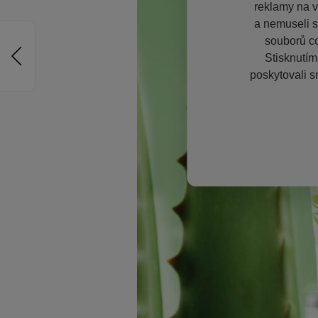
reklamy na vě
a nemuseli s
souborů co
Stisknutím
poskytovali s