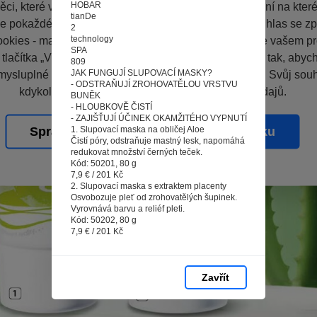
HOBAR
ci, které vás nezajímají. Abyste web viděli v zobrazení na které 
tianDe
e pokaždé přihlašovat. Proto od vás potřebujeme souhlas se z
2
technology
okies - malých souborů, které se dočasně ukládají ve vašem pro
SPA
 tlačítka „V pořádku“ souhlasíte s nastavením cookies tak, aby
809
JAK FUNGUJÍ SLUPOVACÍ MASKY?
mysluplné a užitečné služby na základě vašich údajů. Svůj sou
- ODSTRAŇUJÍ ZROHOVATĚLOU VRSTVU
kdykoli změnit na stránce zpracování osobních údajů.
BUNĚK
- HLOUBKOVĚ ČISTÍ
- ZAJIŠŤUJÍ ÚČINEK OKAMŽITÉHO VYPNUTÍ
1. Slupovací maska na obličej Aloe
Spravovat cookies
V pořádku
Čistí póry, odstraňuje mastný lesk, napomáhá
redukovat množství černých teček.
Kód: 50201, 80 g
7,9 € / 201 Kč
2. Slupovací maska s extraktem placenty
Osvobozuje pleť od zrohovatělých šupinek.
Vyrovnává barvu a reliéf pleti.
Kód: 50202, 80 g
7,9 € / 201 Kč
Zavřít