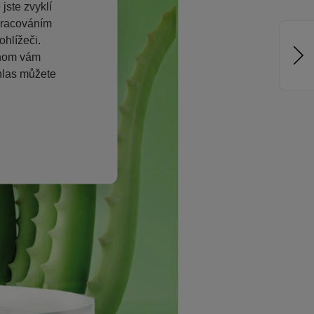
jste zvyklí
pracováním
hlížeči.
chom vám
hlas můžete