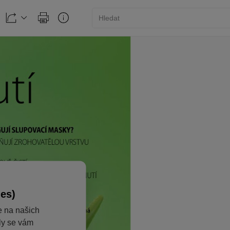
ies)
e na našich
aly se vám