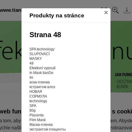
 www.tiandefm.cz: strana 48
Obsah
×
Produkty na stránce
Strana 48
SPA technology
SLUPOVACÍ
MASKY
48
Efektivní vypnutí
In Mask tianDe
Im
аска-пленка
кстрактом алоэ
НОВАЯ
СОРМУЛА
technology
SPA
web fungoval tak, jak ho znáte (souhlas s cook
80g
Placenta
Film Mask
a tom, aby pro vás nakupování bylo co nejlepší zážitkem. Abyst
Маска-пленка
ychle našli to, co hledáte, ušetřili spoustu klikání a nezobrazov
экстрактом плаценты