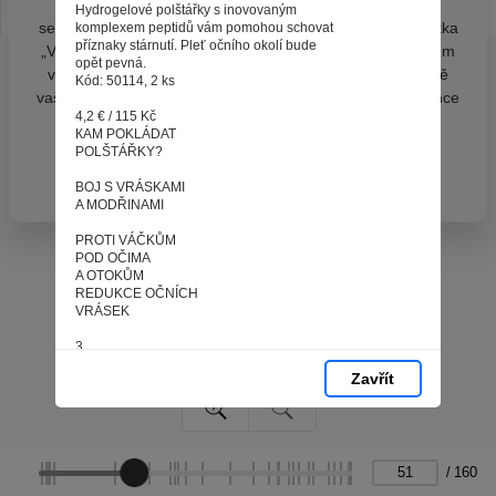
zpracováním souborů cookies - malých souborů, které
Hydrogelové polštářky s inovovaným
se dočasně ukládají ve vašem prohlížeči. Stisknutím tlačítka
komplexem peptidů vám pomohou schovat
příznaky stárnutí. Pleť očního okolí bude
„V pořádku“ souhlasíte s nastavením cookies tak, abychom
opět pevná.
vám poskytovali smysluplné a užitečné služby na základě
Kód: 50114, 2 ks
vašich údajů. Svůj souhlas můžete kdykoli změnit na stránce
4,2 € / 115 Kč
zpracování osobních údajů.
КАM POKLÁDAT
POLŠTÁŘKY?
Spravovat cookies
V pořádku
BOJ S VRÁSKAMI
A MODŘINAMI
PROTI VÁČKŮM
POD OČIMA
A OTOKŮM
REDUKCE OČNÍCH
VRÁSEK
3
Zavřít
PROTI VRÁSKÁM
MEZI OBOČÍM
VYHLAZENÍ
MIMICKÝCH
VRÁSEK
/
160