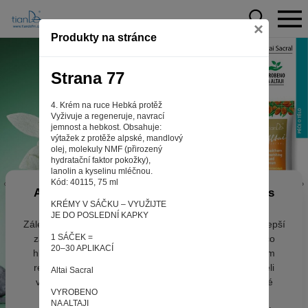
×
Produkty na stránce
Strana 77
4. Krém na ruce Hebká protěž
Vyživuje a regeneruje, navrací
jemnost a hebkost. Obsahuje:
výtažek z protěže alpské, mandlový
olej, molekuly NMF (přirozený
hydratační faktor pokožky),
lanolin a kyselinu mléčnou.
Kód: 40115, 75 ml
Aby web fungoval tak, jak ho znáte (souhlas
KRÉMY V SÁČKU – VYUŽIJTE
s cookies)
JE DO POSLEDNÍ KAPKY
Záleží nám na tom, aby pro vás nakupování bylo co nejlepší
1 SÁČEK =
zážitkem. Abyste na našich stránkách rychle našli to, co
20–30 APLIKACÍ
hledáte, ušetřili spoustu klikání a nezobrazovaly se vám
reklamy na věci, které vás nezajímají. Abyste web viděli
Altai Sacral
v zobrazení na které jste zvyklí a nemuseli se pokaždé
VYROBENO
přihlašovat. Proto od vás potřebujeme souhlas se
NA ALTAJI