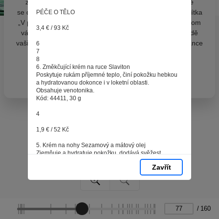
zpracováním souborů cookies - malých souborů, které
se dočasně ukládají ve vašem prohlížeči. Stisknutím tlačítka
PÉČE O TĚLO
„V pořádku“ souhlasíte s nastavením cookies tak, abychom
3,4 € / 93 Kč
vám poskytovali smysluplné a užitečné služby na základě
vašich údajů. Svůj souhlas můžete kdykoli změnit na stránce
6
7
zpracování osobních údajů.
8
6. Změkčující krém na ruce Slaviton
Poskytuje rukám příjemné teplo, činí pokožku hebkou
Spravovat cookies
V pořádku
a hydratovanou dokonce i v loketní oblasti.
Obsahuje venotonika.
Kód: 44411, 30 g
4
1,9 € / 52 Kč
5. Krém na nohy Sezamový a mátový olej
Zjemňuje a hydratuje pokožku, dodává svěžest
a lehkost. Obsahuje: sezamový olej, mátový
Zavřít
olej, molekuly NMF (přirozený hydratační faktor
pokožky), komplex kyseliny salicylové a linolové.
Kód: 40116, 75 ml
3,7 € / 101 Kč
/
160
7. Komplexní krém na ruce a nohy Luční byliny