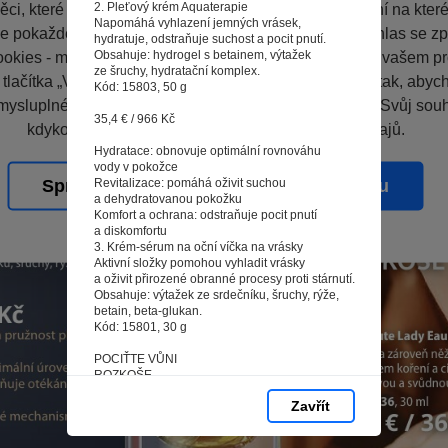
2. Pleťový krém Aquaterapie
ci, které vás nezajímají. Abyste web viděli v zobrazení na které 
Napomáhá vyhlazení jemných vrásek,
e pokaždé přihlašovat. Proto od vás potřebujeme souhlas se z
hydratuje, odstraňuje suchost a pocit pnutí.
Obsahuje: hydrogel s betainem, výtažek
okies - malých souborů, které se dočasně ukládají ve vašem pro
ze šruchy, hydratační komplex.
 tlačítka „V pořádku“ souhlasíte s nastavením cookies tak, aby
Kód: 15803, 50 g
mysluplné a užitečné služby na základě vašich údajů. Svůj sou
35,4 € / 966 Kč
kdykoli změnit na stránce zpracování osobních údajů.
Hydratace: obnovuje optimální rovnováhu
vody v pokožce
Revitalizace: pomáhá oživit suchou
Spravovat cookies
V pořádku
a dehydratovanou pokožku
Komfort a ochrana: odstraňuje pocit pnutí
a diskomfortu
3. Krém-sérum na oční víčka na vrásky
Aktivní složky pomohou vyhladit vrásky
a oživit přirozené obranné procesy proti stárnutí.
Obsahuje: výtažek ze srdečníku, šruchy, rýže,
betain, beta-glukan.
Kód: 15801, 30 g
POCIŤTE VŮNI
ROZKOŠE
Zavřít
36,9 € /1 007 Kč
Omlazení: zvyšuje turgor a pružnost pleti