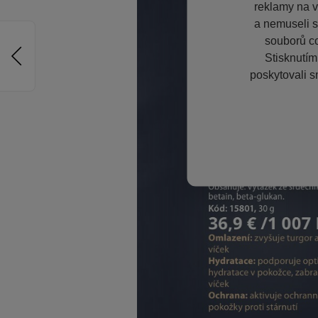
reklamy na vě
a nemuseli s
souborů co
Stisknutím
poskytovali s