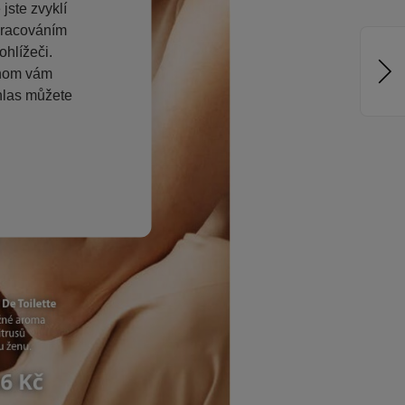
jste zvyklí
pracováním
hlížeči.
chom vám
hlas můžete