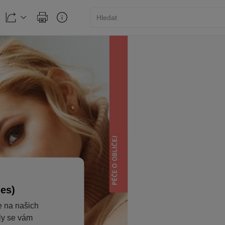
ies)
e na našich
aly se vám