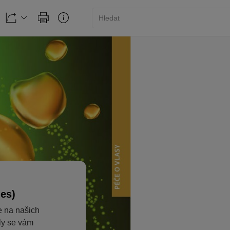
ies)
e na našich
aly se vám