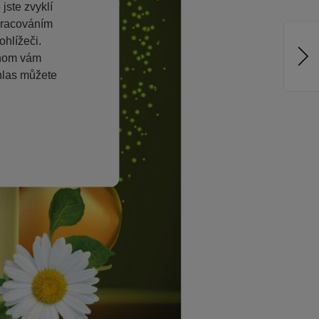
jste zvyklí
pracováním
hlížeči.
chom vám
hlas můžete