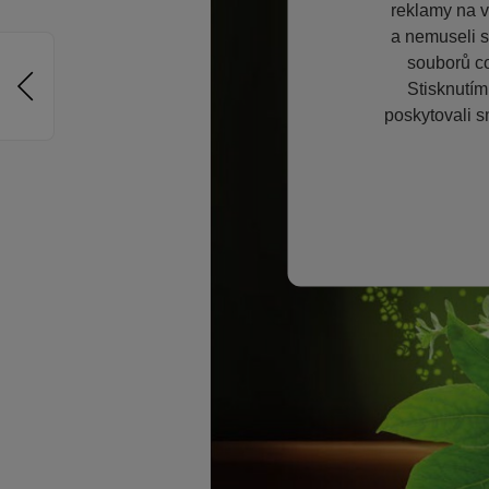
reklamy na vě
a nemuseli s
souborů co
Stisknutím
poskytovali s