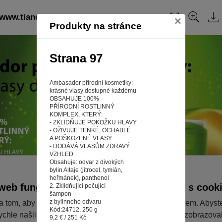
 www.tiandefm.cz: strana 97
Obsah
×
Produkty na stránce
Strana 97
Ambasador přírodní kosmetiky:
krásné vlasy dostupné každému
OBSAHUJE 100%
PŘÍRODNÍ ROSTLINNÝ
KOMPLEX, KTERÝ:
- ZKLIDŇUJE POKOŽKU HLAVY
- OŽIVUJE TENKÉ, OCHABLÉ
A POŠKOZENÉ VLASY
- DODÁVÁ VLASŮM ZDRAVÝ
VZHLED
Obsahuje: odvar z divokých
bylin Altaje (jitrocel, tymián,
heřmánek), panthenol
web fungoval tak, jak ho znáte (souhlas s cook
2. Zklidňující pečující
šampon
z bylinného odvaru
a tom, aby pro vás nakupování bylo co nejlepší zážitkem. Abyst
Kód:24712, 250 g
ychle našli to, co hledáte, ušetřili spoustu klikání a nezobrazov
9,2 € / 251 Kč