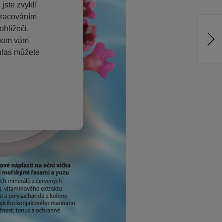
jste zvyklí
pracováním
hlížeči.
chom vám
hlas můžete