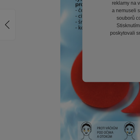
reklamy na vě
a nemuseli s
souborů co
Stisknutím
poskytovali s