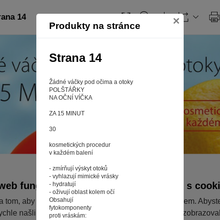
rana 14
×
Produkty na stránce
Strana 14
Žádné váčky pod očima a otoky
POLŠTÁŘKY
NA OČNÍ VÍČKA
ZA 15 MINUT
30
kosmetických procedur
v každém balení
- zmírňují výskyt otoků
- vyhlazují mimické vrásky
web fungoval tak, jak ho znáte (souhlas s cook
- hydratují
- oživují oblast kolem očí
Obsahují
a tom, aby pro vás nakupování bylo co nejlepší zážitkem. Abyst
fytokomponenty
ychle našli to, co hledáte, ušetřili spoustu klikání a nezobrazov
proti vráskám: