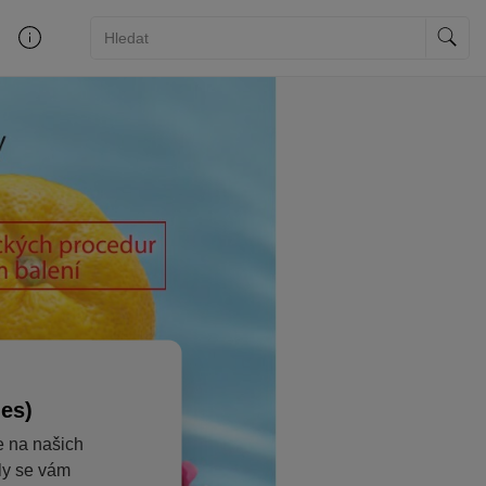
ies)
e na našich
aly se vám