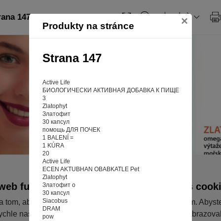
rana 147
×
Produkty na stránce
Strana 147
Active Life
БИОЛОГИЧЕСКИ АКТИВНАЯ ДОБАВКА К ПИЩЕ
3
Zlatophyt
Златофит
30 капсул
помощь ДЛЯ ПОЧЕК
1 BALENÍ =
1 KÚRA
20
Active Life
ECEN AKTUBHAN OBABKATLE Pet
Zlatophyt
web fungoval tak, jak ho znáte (souhlas s cook
Златофит о
30 капсул
Siacobus
a tom, aby pro vás nakupování bylo co nejlepší zážitkem. Abyst
DRAM
ychle našli to, co hledáte, ušetřili spoustu klikání a nezobrazov
pow