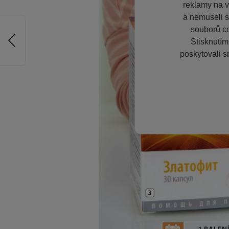
reklamy na vě
a nemuseli s
souborů co
Stisknutím
poskytovali s