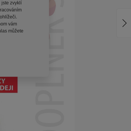
jste zvyklí
pracováním
hlížeči.
chom vám
hlas můžete