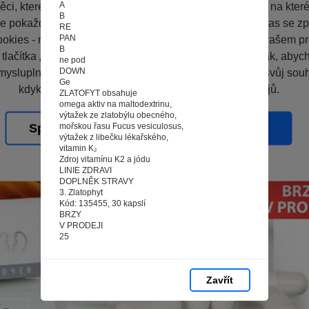
A
ci, které vás nezajímají. Abyste web viděli v zobrazení na které 
B
e pokaždé přihlašovat. Proto od vás potřebujeme souhlas se z
RE
PAN
okies - malých souborů, které se dočasně ukládají ve vašem pro
B
 tlačítka „V pořádku“ souhlasíte s nastavením cookies tak, aby
ne pod
DOWN
mysluplné a užitečné služby na základě vašich údajů. Svůj sou
Ge
kdykoli změnit na stránce zpracování osobních údajů.
ZLATOFYT obsahuje
omega aktiv na maltodextrinu,
výtažek ze zlatobýlu obecného,
mořskou řasu Fucus vesiculosus,
Spravovat cookies
V pořádku
výtažek z libečku lékařského,
vitamin K₂
Zdroj vitamínu K2 a jódu
LINIE ZDRAVI
DOPLNĚK STRAVY
3. Zlatophyt
Kód: 135455, 30 kapslí
BRZY
V PRODEJI
25
Zavřít