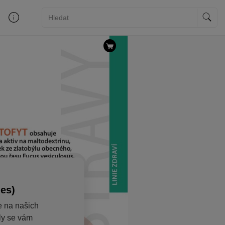
ies)
e na našich
aly se vám