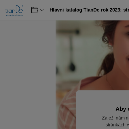
Hlavní katalog TianDe rok 2023: st
Aby 
Záleží nám n
stránkách r