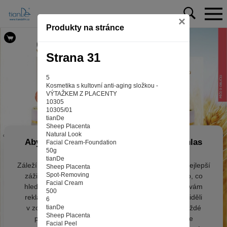
×
Produkty na stránce
Strana 31
5
Kosmetika s kultovní anti-aging složkou -
VÝTAŽKEM Z PLACENTY
10305
10305/01
tianDe
Sheep Placenta
Natural Look
Aby web fungoval tak, jak ho znáte (souhlas
Facial Cream-Foundation
50g
s cookies)
tianDe
Záleží nám na tom, aby pro vás nakupování bylo co nejlepší
Sheep Placenta
Spot-Removing
zážitkem. Abyste na našich stránkách rychle našli to, co
Facial Cream
hledáte, ušetřili spoustu klikání a nezobrazovaly se vám
500
reklamy na věci, které vás nezajímají. Abyste web viděli
6
v zobrazení na které jste zvyklí a nemuseli se pokaždé
tianDe
Sheep Placenta
přihlašovat. Proto od vás potřebujeme souhlas se
Facial Peel