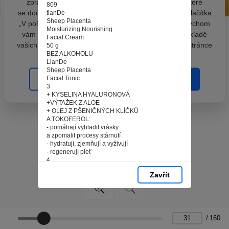
zpracováním souborů cookies - malých souborů, které
809
se dočasně ukládají ve vašem prohlížeči. Stisknutím tlačítka
tianDe
Sheep Placenta
„V pořádku“ souhlasíte s nastavením cookies tak, abychom
Moisturizing Nourishing
vám poskytovali smysluplné a užitečné služby na základě
Facial Cream
vašich údajů. Svůj souhlas můžete kdykoli změnit na stránce
50 g
BEZ ALKOHOLU
zpracování osobních údajů.
LianDe
Sheep Placenta
Facial Tonic
Spravovat cookies
V pořádku
3
+ KYSELINA HYALURONOVÁ
+VÝTAŽEK Z ALOE
+ OLEJ Z PŠENIČNÝCH KLÍČKŮ
A TOKOFEROL:
- pomáhají vyhladit vrásky
a zpomalit procesy stárnutí
- hydratují, zjemňují a vyživují
- regenerují pleť
4
7
Zavřít
tianDe
Sheep Placenta
Moisturizing Nourishing
Facial Cream
50 g
*
/
160
&