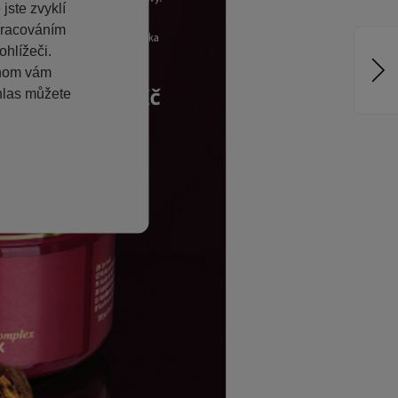
jste zvyklí
pracováním
hlížeči.
chom vám
hlas můžete