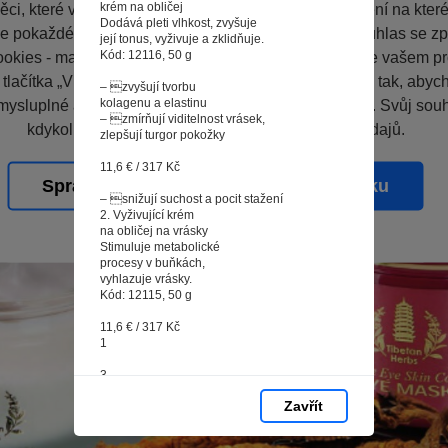
krém na obličej
ci, které vás nezajímají. Abyste web viděli v zobrazení na které 
Dodává pleti vlhkost, zvyšuje
e pokaždé přihlašovat. Proto od vás potřebujeme souhlas se z
její tonus, vyživuje a zklidňuje.
Kód: 12116, 50 g
okies - malých souborů, které se dočasně ukládají ve vašem pro
 tlačítka „V pořádku“ souhlasíte s nastavením cookies tak, aby
– zvyšují tvorbu
kolagenu a elastinu
mysluplné a užitečné služby na základě vašich údajů. Svůj sou
– zmírňují viditelnost vrásek,
kdykoli změnit na stránce zpracování osobních údajů.
zlepšují turgor pokožky
11,6 € / 317 Kč
Spravovat cookies
V pořádku
– snižují suchost a pocit stažení
2. Vyživující krém
na obličej na vrásky
Stimuluje metabolické
procesy v buňkách,
vyhlazuje vrásky.
Kód: 12115, 50 g
11,6 € / 317 Kč
1
3
Zavřít
2
26