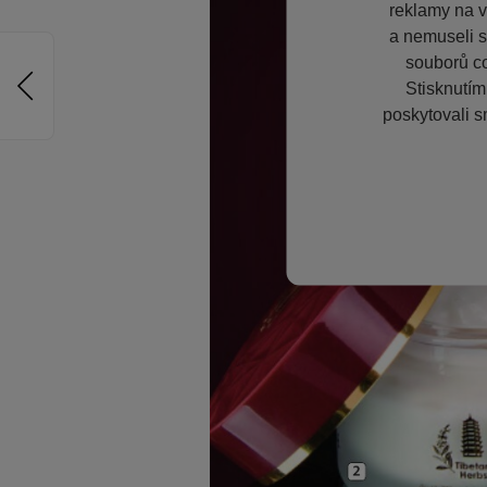
reklamy na vě
a nemuseli s
souborů co
Stisknutím
poskytovali s