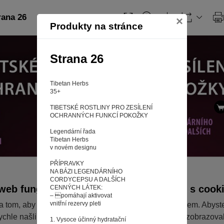
rana 26
×
Produkty na stránce
Strana 26
Tibetan Herbs
35+
TIBETSKÉ ROSTLINY PRO ZESÍLENÍ
OCHRANNÝCH FUNKCÍ POKOŽKY
Legendární řada
Tibetan Herbs
v novém designu
PŘÍPRAVKY
NA BÁZI LEGENDÁRNÍHO
CORDYCEPSU A DALŠÍCH
web fungoval tak, jak ho znáte (souhlas s cook
CENNÝCH LÁTEK:
– pomáhají aktivovat
vnitřní rezervy pleti
a tom, aby pro vás nakupování bylo co nejlepší zážitkem. Abyst
ychle našli to, co hledáte, ušetřili spoustu klikání a nezobrazov
1. Vysoce účinný hydratační