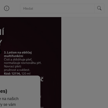
ies)
e na našich
aly se vám