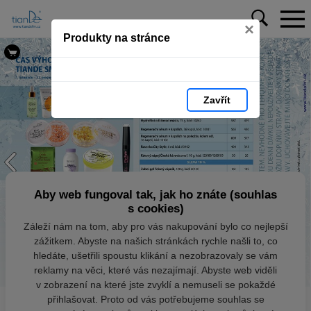
×
Produkty na stránce
Zavřít
Aby web fungoval tak, jak ho znáte (souhlas
s cookies)
Záleží nám na tom, aby pro vás nakupování bylo co nejlepší
zážitkem. Abyste na našich stránkách rychle našli to, co
hledáte, ušetřili spoustu klikání a nezobrazovaly se vám
reklamy na věci, které vás nezajímají. Abyste web viděli
v zobrazení na které jste zvyklí a nemuseli se pokaždé
přihlašovat. Proto od vás potřebujeme souhlas se